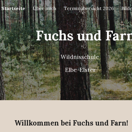
Startseite
Über mich
Terminübersicht 2026
Bild
ip to main content
Skip to navigat
Fuchs und Far
Wildnisschule
Elbe-Elster
Willkommen bei Fuchs und Farn!