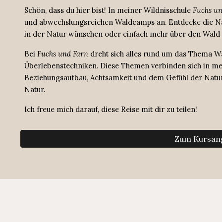
Schön, dass du hier bist!
In
meiner
Wildnisschule
Fuchs u
und
abwechslungsreichen Waldcamps an
. Entdecke die Na
in der
Natur
wünschen oder einfach mehr über den Wald
Bei
Fuchs und Farn
dreht
s
ich alles rund um das Thema W
Überlebenstechniken. Diese Themen verbinden sich in m
Beziehungsaufbau, Achtsamkeit und dem Gefühl der Natur
Natu
r.
Ich freue mich darauf, diese Reise mit dir zu teilen!
Zum Kursan