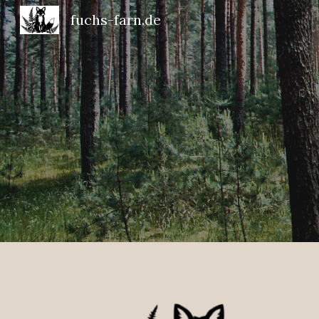
fuchs-farn.de
Sk